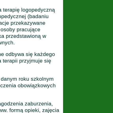
a terapię logopedyczną
opedycznej (badaniu
macje przekazywane
 osoby pracujące
ka przedstawioną w
wnych.
ne odbywa się każdego
 terapii przyjmuje się
 danym roku szkolnym
ńczenia obowiązkowych
agodzenia zaburzenia,
w. formą opieki, zajęcia