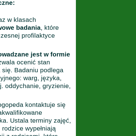
czne:
az w klasach
wowe badania
, które
esnej profilaktyce
wadzane jest w formie
zwala ocenić stan
a się. Badaniu podlega
yjnego: warg, języka,
j. oddychanie, gryzienie,
gopeda kontaktuje się
zakwalifikowane
a. Ustala terminy zajęć,
 rodzice wypełniają