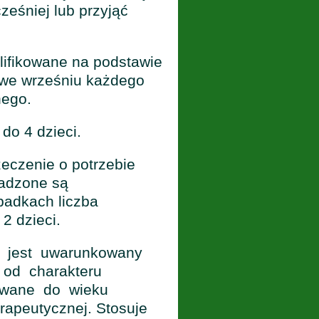
eśniej lub przyjąć
lifikowane na podstawie
we wrześniu każdego
nego.
do 4 dzieci.
eczenie o potrzebie
wadzone są
padkach liczba
2 dzieci.
od jest uwarunkowany
 od charakteru
sowane do wieku
rapeutycznej. Stosuje