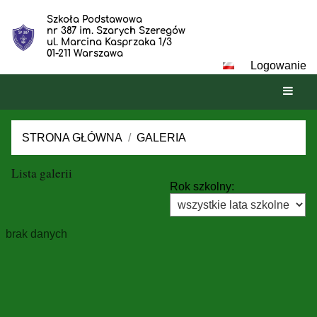
Szkoła Podstawowa
nr 387 im. Szarych Szeregów
ul. Marcina Kasprzaka 1/3
01-211 Warszawa
Logowanie
STRONA GŁÓWNA
/
GALERIA
Galeria
Lista galerii
Rok szkolny:
brak danych