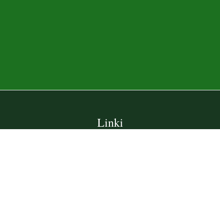
Linki
Webmaster
Wsparcie techniczne
Deklaracja dostępności
Informacje prawne
Polityka prywatności