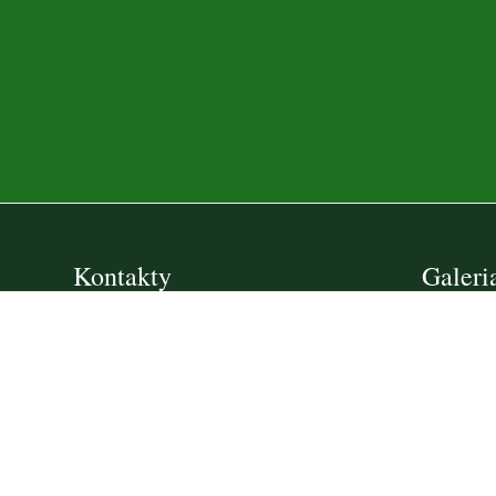
Kontakty
Galeri
brak dan
Szkoła Podstawowa nr 387 im.
Szarych Szeregów w Warszawie
sp387@eduwarszawa.pl
(+22) 632-23-17
(+22) 632-29-71
ul. Marcina Kasprzaka 1/3
01-211 Warszawa