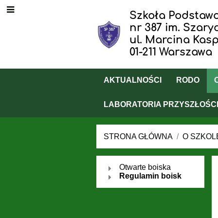
Szkoła Podstaw
nr 387 im. Szar
ul. Marcina Kasp
01-211 Warszawa
AKTUALNOŚCI
RODO
LABORATORIA PRZYSZŁOŚC
STRONA GŁÓWNA
/
O SZKOL
Otwarte
Otwarte boiska
Regulamin boisk
boiska