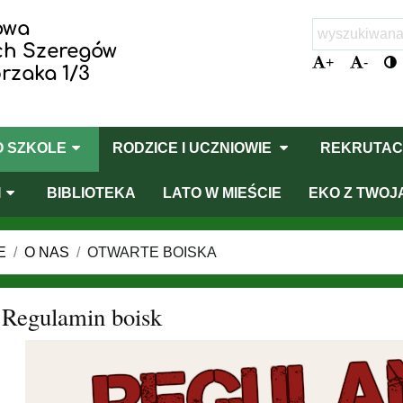
owa
ych Szeregów
+
-
rzaka 1/3
O SZKOLE
RODZICE I UCZNIOWIE
REKRUTAC
I
BIBLIOTEKA
LATO W MIEŚCIE
EKO Z TWOJ
E
/
O NAS
/
OTWARTE BOISKA
Regulamin boisk