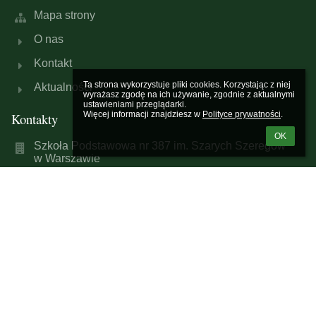
Mapa strony
O nas
Kontakt
Ta strona wykorzystuje pliki cookies. Korzystając z niej 
Aktualności
wyrażasz zgodę na ich używanie, zgodnie z aktualnymi 
ustawieniami przeglądarki.

Więcej informacji znajdziesz w 
Polityce prywatności
.
Kontakty
OK
Szkoła Podstawowa nr 387 im. Szarych Szeregów
w Warszawie
sp387@eduwarszawa.pl
(+22) 632-23-17
(+22) 632-29-71
ul. Marcina Kasprzaka 1/3
01-211 Warszawa
Poland
Inspektor Ochrony Danych
Justyna Sikorska