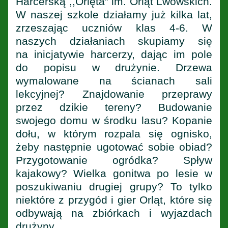
Harcerską ,,Orlęta” im. Orląt Lwowskich.
W naszej szkole działamy już kilka lat,
zrzeszając uczniów klas 4-6. W
naszych działaniach skupiamy się
na inicjatywie harcerzy, dając im pole
do popisu w drużynie. Drzewa
wymalowane na ścianach sali
lekcyjnej? Znajdowanie przeprawy
przez dzikie tereny? Budowanie
swojego domu w środku lasu? Kopanie
dołu, w którym rozpala się ognisko,
żeby następnie ugotować sobie obiad?
Przygotowanie ogródka? Spływ
kajakowy? Wielka gonitwa po lesie w
poszukiwaniu drugiej grupy? To tylko
niektóre z przygód i gier Orląt, które się
odbywają na zbiórkach i wyjazdach
drużyny.