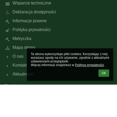
Wsparcie techniczne
Deklaracja dostępności
Informacje prawne
Polityka prywatności
Metryczka
Mapa strony
Ta strona wykorzystuje pliki cookies. Korzystając z niej 
O nas
wyrażasz zgodę na ich używanie, zgodnie z aktualnymi 
ustawieniami przeglądarki.

Kontakt
Więcej informacji znajdziesz w 
Polityce prywatności
.
OK
Aktualności
Kontakty
Szkoła Podstawowa nr 387 im. Szarych Szeregów
w Warszawie
sp387@eduwarszawa.pl