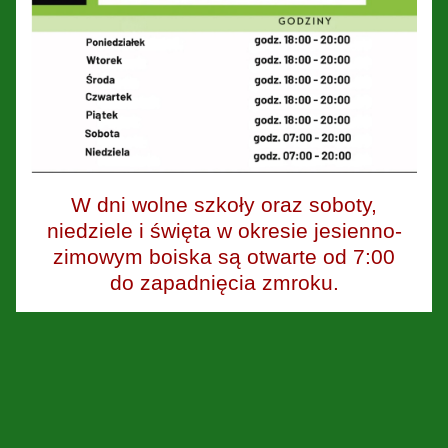
W dni wolne szkoły oraz soboty,
niedziele i święta w okresie jesienno-
zimowym boiska są otwarte od 7:00
do zapadnięcia zmroku.