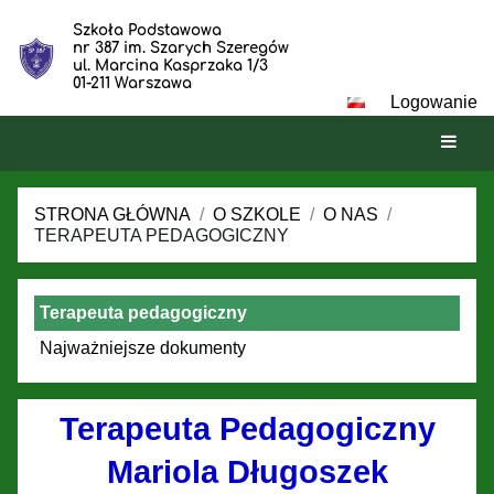
Szkoła Podstawowa
nr 387 im. Szarych Szeregów
ul. Marcina Kasprzaka 1/3
01-211 Warszawa
Logowanie
STRONA GŁÓWNA
/
O SZKOLE
/
O NAS
/
TERAPEUTA PEDAGOGICZNY
Terapeuta
Terapeuta pedagogiczny
pedagogiczny
Najważniejsze dokumenty
Terapeuta Pedagogiczny
Mariola Długoszek