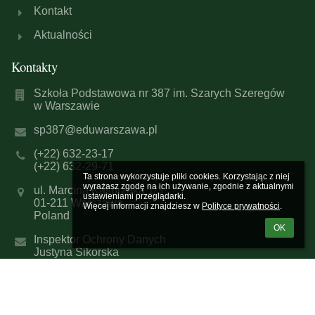
Kontakt
Aktualności
Kontakty
Szkoła Podstawowa nr 387 im. Szarych Szeregów
w Warszawie
sp387@eduwarszawa.pl
(+22) 632-23-17
(+22) 632-29-71
Ta strona wykorzystuje pliki cookies. Korzystając z niej 
wyrażasz zgodę na ich używanie, zgodnie z aktualnymi 
ul. Marcina Kasprzaka 1/3
ustawieniami przeglądarki.

01-211 Warszawa
Więcej informacji znajdziesz w 
Polityce prywatności
.
Poland
OK
Inspektor Ochrony Danych
Justyna Sikorska
e-mail: justyna.sikorska@rt-net.pl
Galeria zdjęć