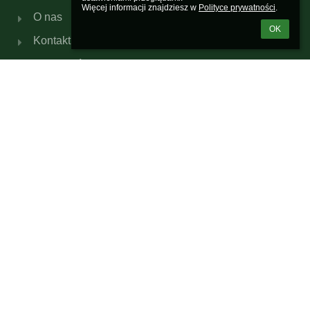
Więcej informacji znajdziesz w 
Polityce prywatności
.
O nas
OK
Kontakt
Aktualności
Kontakty
Szkoła Podstawowa nr 387 im. Szarych Szeregów
w Warszawie
sp387@eduwarszawa.pl
(+22) 632-23-17
(+22) 632-29-71
ul. Marcina Kasprzaka 1/3
01-211 Warszawa
Poland
Inspektor Ochrony Danych
Justyna Sikorska
e-mail: justyna.sikorska@rt-net.pl