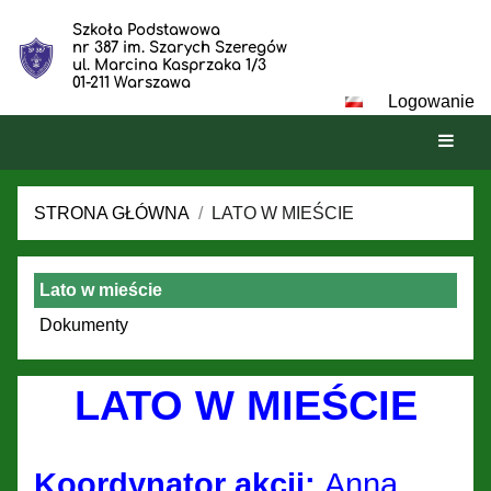
Szkoła Podstawowa
nr 387 im. Szarych Szeregów
ul. Marcina Kasprzaka 1/3
01-211 Warszawa
Logowanie
STRONA GŁÓWNA
/
LATO W MIEŚCIE
LATO
Lato w mieście
W
MIEŚCIE
Dokumenty
LATO W MIEŚCIE
Koordynator akcji:
Anna