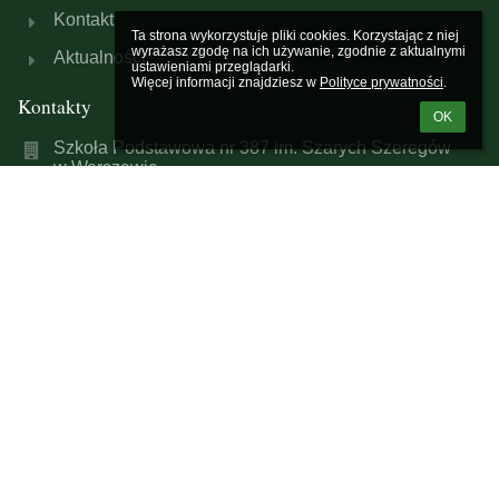
Kontakt
Ta strona wykorzystuje pliki cookies. Korzystając z niej 
wyrażasz zgodę na ich używanie, zgodnie z aktualnymi 
Aktualności
ustawieniami przeglądarki.

Więcej informacji znajdziesz w 
Polityce prywatności
.
Kontakty
OK
Szkoła Podstawowa nr 387 im. Szarych Szeregów
w Warszawie
sp387@eduwarszawa.pl
(+22) 632-23-17
(+22) 632-29-71
ul. Marcina Kasprzaka 1/3
01-211 Warszawa
Poland
Inspektor Ochrony Danych
Justyna Sikorska
e-mail: justyna.sikorska@rt-net.pl
Galeria zdjęć