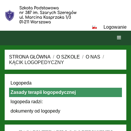
Szkoła Podstawowa
nr 387 im. Szarych Szeregów
ul. Marcina Kasprzaka 1/3
01-211 Warszawa
Logowanie
STRONA GŁÓWNA
/
O SZKOLE
/
O NAS
/
KĄCIK LOGOPEDYCZNY
Kącik
Logopeda
logopedyczny
Zasady terapii logopedycznej
logopeda radzi:
dokumenty od logopedy