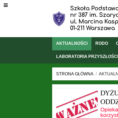
Szkoła Podstaw
nr 387 im. Szar
ul. Marcina Kasp
01-211 Warszawa
AKTUALNOŚCI
RODO
LABORATORIA PRZYSZŁOŚC
STRONA GŁÓWNA
/
AKTUAL
Aktualności
DYŻ
ODD
Opieka
korzys