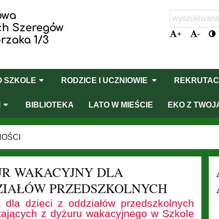
owa
ych Szeregów
+
-
rzaka 1/3
O SZKOLE
RODZICE I UCZNIOWIE
REKRUTAC
I
BIBLIOTEKA
LATO W MIEŚCIE
EKO Z TWOJ
NOŚCI
UR WAKACYJNY DLA
ZIAŁÓW PRZEDSZKOLNYCH
 dla dzieci z oddziałów przedszkolnych
tających z dyżuru wakacyjnego w Szkole