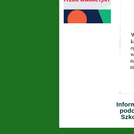
Infor
podc
Szko