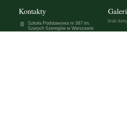
Kontakty
Galeri
brak dan
Szkoła Podstawowa nr 387 im.
Szarych Szeregów w Warszawie
sp387@eduwarszawa.pl
(+22) 632-23-17
(+22) 632-29-71
ul. Marcina Kasprzaka 1/3
01-211 Warszawa
Poland
Inspektor Ochrony Danych
Justyna Sikorska
e-mail: justyna.sikorska@rt-net.pl