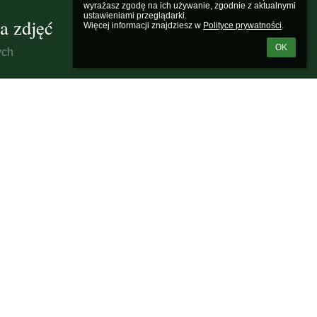
wyrażasz zgodę na ich używanie, zgodnie z aktualnymi 
ustawieniami przeglądarki.

a zdjęć
Więcej informacji znajdziesz w 
Polityce prywatności
.
OK
ych