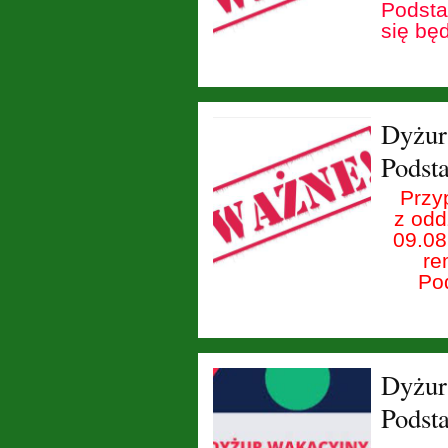
Podsta
się bę
Dyżur
Podst
Przy
z odd
09.08
re
Pod
Dyżur
Podst