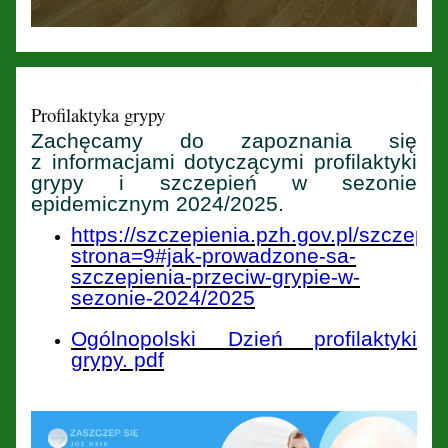
Profilaktyka grypy
Zachęcamy do zapoznania się
z informacjami dotyczącymi profilaktyki
grypy i szczepień w sezonie
epidemicznym 2024/2025.
https://szczepienia.pzh.gov.pl/szczepio
strona=9#jak-prowadzone-sa-
szczepienia-przeciw-grypie-w-
sezonie-2024/2025
Ogólnopolski Dzień profilaktyki
grypy. pdf