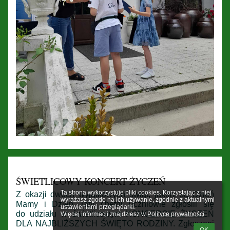
ŚWIETLICOWY KONCERT ŻYCZEŃ
Ta strona wykorzystuje pliki cookies. Korzystając z niej 
Z okazji dwóch wyjątkowych świąt, jakimi są Dzień
wyrażasz zgodę na ich używanie, zgodnie z aktualnymi 
Mamy i Dzień Taty chętni uczniowie zgłosili się
ustawieniami przeglądarki.

do udziału w świetlicowym KONCERCIE ŻYCZEŃ
Więcej informacji znajdziesz w 
Polityce prywatności
.
DLA NAJBLIŻSZYCH ŚWIĘTO RODZINY. Zgłoszeni