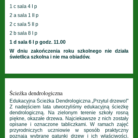
1 c sala 4 I p
2 a sala 1 II p
2 c sala 5 II p
2 b sala 8 I p
1 d sala 6 I p godz. 11.00
W dniu zakończenia roku szkolnego nie działa
świetlica szkolna i nie ma obiadów.
Ścieżka dendrologiczna
Edukacyjna Ścieżka Dendrologiczna „Przytul drzewo!”
Z nadejściem lata utworzyliśmy edukacyjną ścieżkę
dendrologiczną. Na zielonym terenie szkoły rosną
piękne, okazałe drzewa. Najciekawsze z nich zostały
opisane i oznaczone tabliczkami. W ramach zajęć
przyrodniczych uczniowie w sposób praktyczny
poznają wybrane gatunki drzew i ich właściwości.