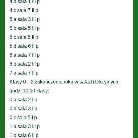
4 b sala 1 III p
4 c sala 7 II p
5 a sala 3 III p
5 b sala 5 III p
5 c sala 5 II p
5 d sala 6 II p
6 a sala 7 III p
6 b sala 2 III p
7 a sala 7 II p
Klasy 0—2 zakończenie roku w salach lekcyjnych:
godz. 10.00 klasy:
0 a sala 2 I p
0 b sala 3 I p
0 c sala 5 I p
1 a sala 3 III p
1 b sala 6 II p