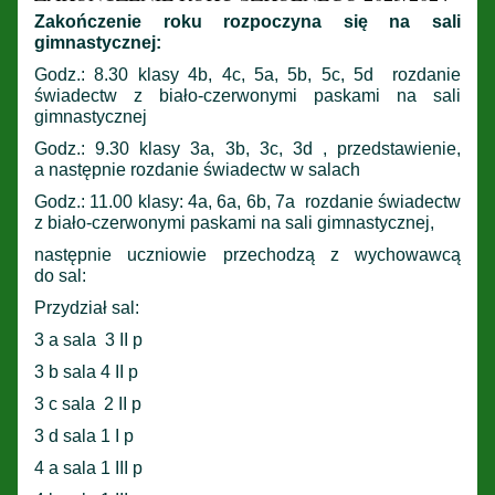
Zakończenie roku rozpoczyna się na sali
gimnastycznej:
Godz.: 8.30 klasy 4b, 4c, 5a, 5b, 5c, 5d rozdanie
świadectw z biało-czerwonymi paskami na sali
gimnastycznej
Godz.: 9.30 klasy 3a, 3b, 3c, 3d , przedstawienie,
a następnie rozdanie świadectw w salach
Godz.: 11.00 klasy: 4a, 6a, 6b, 7a rozdanie świadectw
z biało-czerwonymi paskami na sali gimnastycznej,
następnie uczniowie przechodzą z wychowawcą
do sal:
Przydział sal:
3 a sala 3 II p
3 b sala 4 II p
3 c sala 2 II p
3 d sala 1 I p
4 a sala 1 III p