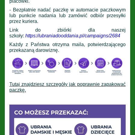
placówki.
- Bezpłatnie nadać paczkę w automacie paczkowym
lub punkcie nadania lub zamówić odbiór przesyłki
przez kuriera.
Link do zbiórki dla naszej
szkoły:
https://ubraniadooddania.pl/campaigns/2684
Każdy z Państwa otrzyma maila, potwierdzającego
przekazaną darowiznę.
Tutaj znajdziesz szczegóły jak poprawnie zapakować
paczkę.