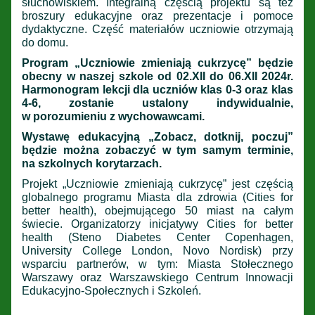
słuchowiskiem. Integralną częścią projektu są też
broszury edukacyjne oraz prezentacje i pomoce
dydaktyczne. Część materiałów uczniowie otrzymają
do domu.
Program „Uczniowie zmieniają cukrzycę” będzie
obecny w naszej szkole od 02.XII do 06.XII 2024r.
Harmonogram lekcji dla uczniów klas 0-3 oraz klas
4-6, zostanie ustalony indywidualnie,
w porozumieniu z wychowawcami.
Wystawę edukacyjną „Zobacz, dotknij, poczuj”
będzie można zobaczyć w tym samym terminie,
na szkolnych korytarzach.
Projekt „Uczniowie zmieniają cukrzycę” jest częścią
globalnego programu Miasta dla zdrowia (Cities for
better health), obejmującego 50 miast na całym
świecie. Organizatorzy inicjatywy Cities for better
health (Steno Diabetes Center Copenhagen,
University College London, Novo Nordisk) przy
wsparciu partnerów, w tym: Miasta Stołecznego
Warszawy oraz Warszawskiego Centrum Innowacji
Edukacyjno-Społecznych i Szkoleń.