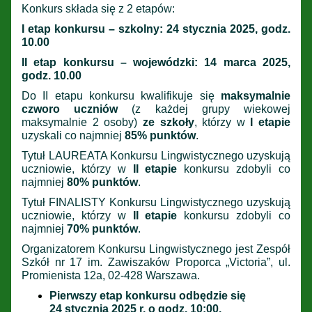
Konkurs składa się z 2 etapów:
I etap konkursu – szkolny: 24 stycznia 2025, godz.
10.00
II etap konkursu – wojewódzki: 14 marca 2025,
godz. 10.00
Do II etapu konkursu kwalifikuje się
maksymalnie
czworo uczniów
(z każdej grupy wiekowej
maksymalnie 2 osoby)
ze szkoły
, którzy w
I etapie
uzyskali co najmniej
85% punktów
.
Tytuł LAUREATA Konkursu Lingwistycznego uzyskują
uczniowie, którzy w
II etapie
konkursu zdobyli co
najmniej
80% punktów
.
Tytuł FINALISTY Konkursu Lingwistycznego uzyskują
uczniowie, którzy w
II etapie
konkursu zdobyli co
najmniej
70% punktów
.
Organizatorem Konkursu Lingwistycznego jest Zespół
Szkół nr 17 im. Zawiszaków Proporca „Victoria”, ul.
Promienista 12a, 02-428 Warszawa.
Pierwszy etap konkursu odbędzie się
24 stycznia 2025 r. o godz. 10:00.