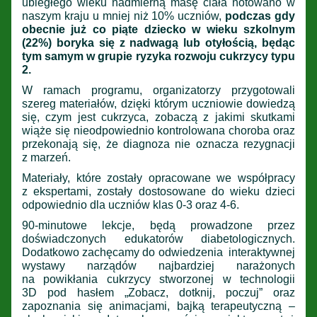
ubiegłego wieku nadmierną masę ciała notowano w
naszym kraju u mniej niż 10% uczniów,
podczas gdy
obecnie już co piąte dziecko w wieku szkolnym
(22%) boryka się z nadwagą lub otyłością, będąc
tym samym w grupie ryzyka rozwoju cukrzycy typu
2.
W ramach programu, organizatorzy przygotowali
szereg materiałów, dzięki którym uczniowie dowiedzą
się, czym jest cukrzyca, zobaczą z jakimi skutkami
wiąże się nieodpowiednio kontrolowana choroba oraz
przekonają się, że diagnoza nie oznacza rezygnacji
z marzeń.
Materiały, które zostały opracowane we współpracy
z ekspertami, zostały dostosowane do wieku dzieci
odpowiednio dla uczniów klas 0-3 oraz 4-6.
90-minutowe lekcje, będą prowadzone przez
doświadczonych edukatorów diabetologicznych.
Dodatkowo zachęcamy do odwiedzenia interaktywnej
wystawy narządów najbardziej narażonych
na powikłania cukrzycy stworzonej w technologii
3D pod hasłem „Zobacz, dotknij, poczuj” oraz
zapoznania się animacjami, bajką terapeutyczną –