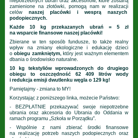
niepotrzebnych ubrań oraz akcesoriów, które zostaną
zamienione na złotówki, pomogą nam w realizacji
celów
naszej placówki i wesprą naszych
podopiecznych.
Każde 10 kg przekazanych ubrań = 5 zł
na wsparcie finansowe naszej placówki!
Zbierane w ten sposób fundusze, to także realny
wpływ na zmiany ekologiczne i edukację dzieci
o
obiegu zamkniętym,
który jest ważnym elementem
dbania o środowisko naturalne.
10 kg tekstyliów wprowadzonych do drugiego
obiegu to oszczędność 62 409 litrów wody
i redukcja emisji dwutlenku węgla o 129 kg!
Pamiętajmy - zmiana to MY!
Korzystając z poniższego linka, możecie Państwo:
- BEZPŁATNIE przekazywać swoje niepotrzebne
ubrania oraz akcesoria do Ubrania do Oddania w
ramach programu „Szkoła w Porządku”.
- Wspólnie z nami zbierać środki finansowe
na realizację potrzeb naszych podopiecznych oraz