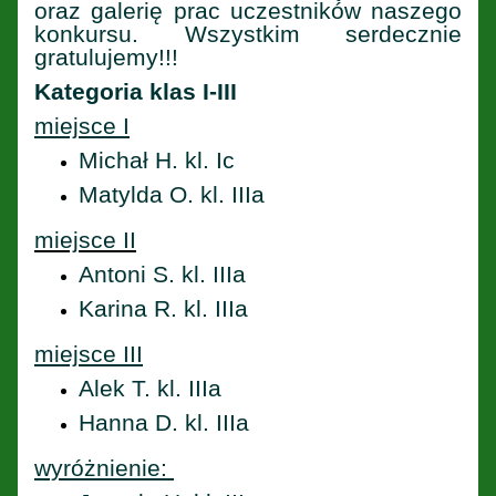
oraz galerię prac uczestników naszego
konkursu. Wszystkim serdecznie
gratulujemy!!!
Kategoria klas I-III
miejsce I
Michał H. kl. Ic
Matylda O. kl. IIIa
miejsce II
Antoni S. kl. IIIa
Karina R. kl. IIIa
miejsce III
Alek T. kl. IIIa
Hanna D. kl. IIIa
wyróżnienie: