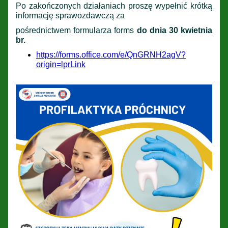
Po zakończonych działaniach proszę wypełnić krótką
informację sprawozdawczą za
pośrednictwem formularza forms
do dnia 30 kwietnia
br.
https://forms.office.com/e/QnGRNH2agV?
origin=lprLink