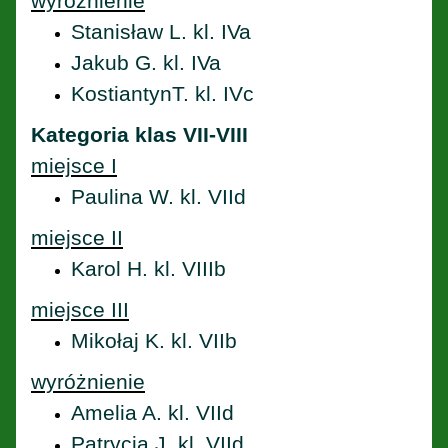
wyróżnienie
Stanisław L. kl. IVa
Jakub G. kl. IVa
KostiantynT. kl. IVc
​​​​​​​Kategoria klas VII-VIII
miejsce I
Paulina W. kl. VIId
miejsce II
Karol H. kl. VIIIb
miejsce III
Mikołaj K. kl. VIIb
wyróżnienie
Amelia A. kl. VIId
Patrycja J. kl. VIId