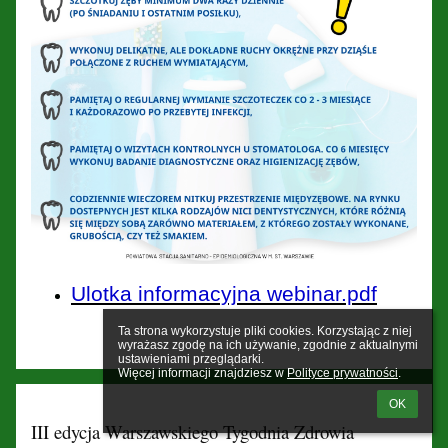
Ulotka informacyjna webinar.pdf
Ta strona wykorzystuje pliki cookies. Korzystając z niej 
wyrażasz zgodę na ich używanie, zgodnie z aktualnymi 
ustawieniami przeglądarki.

Więcej informacji znajdziesz w 
Polityce prywatności
.
OK
III edycja Warszawskiego Tygodnia Zdrowia