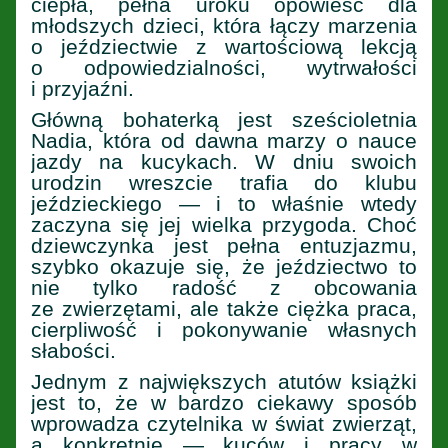
ciepła, pełna uroku opowieść dla
młodszych dzieci, która łączy marzenia
o jeździectwie z wartościową lekcją
o odpowiedzialności, wytrwałości
i przyjaźni.
Główną bohaterką jest sześcioletnia
Nadia, która od dawna marzy o nauce
jazdy na kucykach. W dniu swoich
urodzin wreszcie trafia do klubu
jeździeckiego — i to właśnie wtedy
zaczyna się jej wielka przygoda. Choć
dziewczynka jest pełna entuzjazmu,
szybko okazuje się, że jeździectwo to
nie tylko radość z obcowania
ze zwierzętami, ale także ciężka praca,
cierpliwość i pokonywanie własnych
słabości.
Jednym z największych atutów książki
jest to, że w bardzo ciekawy sposób
wprowadza czytelnika w świat zwierząt,
a konkretnie — kuców i pracy w