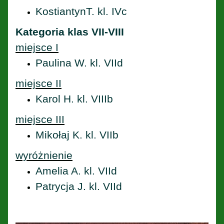
KostiantynT. kl. IVc
​​​​​​​Kategoria klas VII-VIII
miejsce I
Paulina W. kl. VIId
miejsce II
Karol H. kl. VIIIb
miejsce III
Mikołaj K. kl. VIIb
wyróżnienie
Amelia A. kl. VIId
Patrycja J. kl. VIId