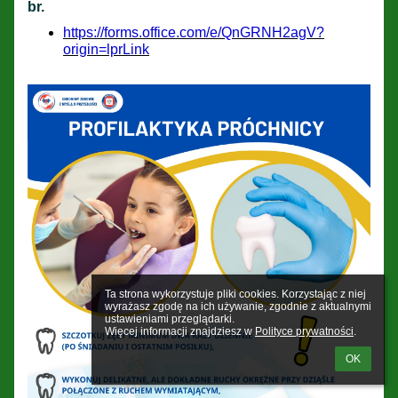
br.
https://forms.office.com/e/QnGRNH2agV?
origin=lprLink
Ta strona wykorzystuje pliki cookies. Korzystając z niej 
wyrażasz zgodę na ich używanie, zgodnie z aktualnymi 
ustawieniami przeglądarki.

Więcej informacji znajdziesz w 
Polityce prywatności
.
OK